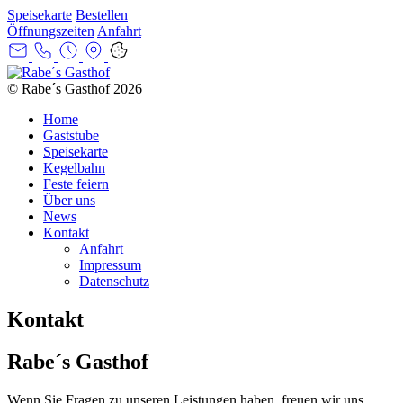
Speisekarte
Bestellen
Öffnungszeiten
Anfahrt
© Rabe´s Gasthof 2026
Home
Gaststube
Speisekarte
Kegelbahn
Feste feiern
Über uns
News
Kontakt
Anfahrt
Impressum
Datenschutz
Kontakt
Rabe´s Gasthof
Wenn Sie Fragen zu unseren Leistungen haben, freuen wir uns